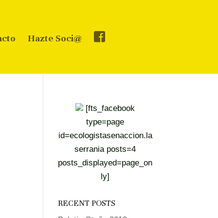
acto
Hazte Soci@
[fts_facebook
type=page
id=ecologistasenaccion.la
serrania posts=4
posts_displayed=page_on
ly]
RECENT POSTS